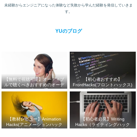
未経験からエンジニアになった体験など失敗から学んだ経験を発信していきま
す。
YUのブログ
【無料で視聴可能】オーディブ
【初心者おすすめ】
ルで聴くべきおすすめのオーデ
FrontHacks(フロントハックス)
ィオブック3選
の評判を完全公開！
【教材レビュー】Animation
【初心者必見】Writing
Hacks(アニメーションハック
Hacks（ライティングハック
ス)の評判を完全公開！実際に
ス）の評判・口コミを徹底解
受講してみた感想！
説！