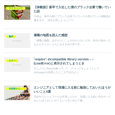
【体験談】新卒で入社した僕のブラック企業で働いてい
ライフハック
た話
今回は、新卒の時にブラック企業でパワハラを受けていた体験談を
書きます。 自分も同じようにパワ...
適職の地図を読んだ感想
書評
「適職の地図」はやりたいことがわからない人や、自分の強みって
なんだろうという人におすすめの本です。...
`require’: incompatible library version – ~
エラー
(LoadError)と表示されてしまうとき
久しぶりにRubyを触っていて、デバッグをしようとして、
debuggerを使用したところ下記のよう...
エンジニアとして現場に入る前に勉強しておいたほうが
未経験からエンジニア
いいこと4選
言語やフレームワークは学習したけど、現場に入る前に何をやって
おいたほうがいいの？という方に向けて解...