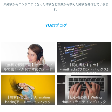
未経験からエンジニアになった体験など失敗から学んだ経験を発信していきま
す。
YUのブログ
【無料で視聴可能】オーディブ
【初心者おすすめ】
ルで聴くべきおすすめのオーデ
FrontHacks(フロントハックス)
ィオブック3選
の評判を完全公開！
【教材レビュー】Animation
【初心者必見】Writing
Hacks(アニメーションハック
Hacks（ライティングハック
ス)の評判を完全公開！実際に
ス）の評判・口コミを徹底解
受講してみた感想！
説！