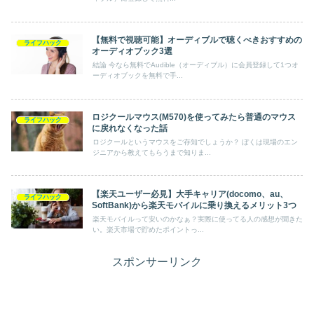
【無料で視聴可能】オーディブルで聴くべきおすすめの
ライフハック
オーディオブック3選
結論 今なら無料でAudible（オーディブル）に会員登録して1つオ
ーディオブックを無料で手...
ロジクールマウス(M570)を使ってみたら普通のマウス
ライフハック
に戻れなくなった話
ロジクールというマウスをご存知でしょうか？ ぼくは現場のエン
ジニアから教えてもらうまで知りま...
【楽天ユーザー必見】大手キャリア(docomo、au、
ライフハック
SoftBank)から楽天モバイルに乗り換えるメリット3つ
楽天モバイルって安いのかなぁ？実際に使ってる人の感想が聞きた
い。楽天市場で貯めたポイントっ...
スポンサーリンク