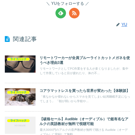
YUをフォローする
YU
関連記事
リモートワーカーが全員ブルーライトカットメガネを使
ライフハック
うべき理由3選
リモートワークとしてPC作業をする人が多くなりましたが、集中
して作業していると目が疲れたり、体の不...
コアラマットレスを買ったら世界が変わった【体験談】
ライフハック
「夜なかなか寝れないからスマホを見てしまい結局睡眠不足になっ
てしまう」 「朝が弱いから学校や...
【破格セール】Audible（オーディブル）で超有名なア
ライフハック
ルクの英語教材が無料で視聴可能
最大3000円のアルクの音声教材が無料で聴ける Audible（オーデ
ィブル）に登録して無料...