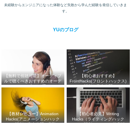
未経験からエンジニアになった体験など失敗から学んだ経験を発信していきま
す。
YUのブログ
【無料で視聴可能】オーディブ
【初心者おすすめ】
ルで聴くべきおすすめのオーデ
FrontHacks(フロントハックス)
ィオブック3選
の評判を完全公開！
【教材レビュー】Animation
【初心者必見】Writing
Hacks(アニメーションハック
Hacks（ライティングハック
ス)の評判を完全公開！実際に
ス）の評判・口コミを徹底解
受講してみた感想！
説！