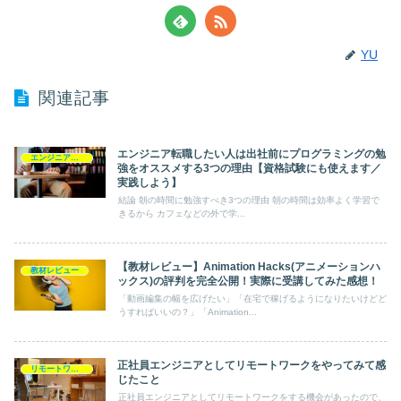
YU
関連記事
エンジニア転職したい人は出社前にプログラミングの勉
エンジニア転職
強をオススメする3つの理由【資格試験にも使えます／
実践しよう】
結論 朝の時間に勉強すべき3つの理由 朝の時間は効率よく学習で
きるから カフェなどの外で学...
【教材レビュー】Animation Hacks(アニメーションハ
教材レビュー
ックス)の評判を完全公開！実際に受講してみた感想！
「動画編集の幅を広げたい」「在宅で稼げるようになりたいけどど
うすればいいの？」「Animation...
正社員エンジニアとしてリモートワークをやってみて感
リモートワーク
じたこと
正社員エンジニアとしてリモートワークをする機会があったので、