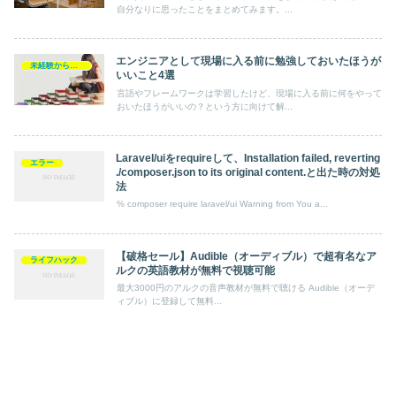
自分なりに思ったことをまとめてみます。...
エンジニアとして現場に入る前に勉強しておいたほうが
未経験からエンジニア
いいこと4選
言語やフレームワークは学習したけど、現場に入る前に何をやって
おいたほうがいいの？という方に向けて解...
Laravel/uiをrequireして、Installation failed, reverting
エラー
./composer.json to its original content.と出た時の対処
法
% composer require laravel/ui Warning from You a...
【破格セール】Audible（オーディブル）で超有名なア
ライフハック
ルクの英語教材が無料で視聴可能
最大3000円のアルクの音声教材が無料で聴ける Audible（オーデ
ィブル）に登録して無料...